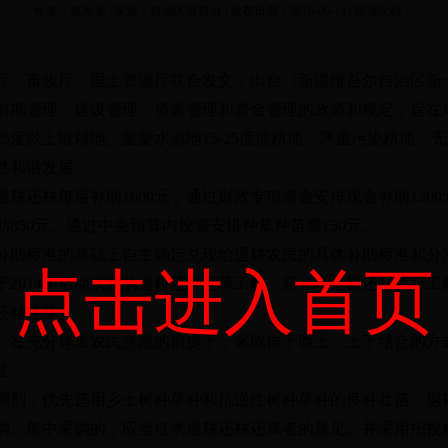
作者：郑海龙 | 来源：自治区退耕办 | 发布日期：2018-06-14 | 阅读次数：
厅、畜牧厅、国土资源厅联合发文，出台《新疆维吾尔自治区新
前期管理、建设管理、质量管理和资金管理的政策和规定，旨在
25
度以上坡耕地、重要水源地
15-25
度坡耕地、严重污染耕地、无
然和谐发展。
退耕还林每亩补助
1600
元，通过财政专项资金安排现金补助
1200
助
850
元、通过中央预算内投资安排种草种苗费
150
元。
补助标准的基础上自主确定兑现给退耕农民的具体补助标准和分
点击进入首页
于
2014
年启动实施的退耕还林还草工程。新一轮退耕还林还草工
还林还草。
。在充分尊重农民意愿的前提下，采取自下而上、上下结合的方
退。
调剂，优先选用乡土树种草种和抗逆性树种草种的良种壮苗。退
购。集中采购的，应当征求退耕还林还草者的意见。并采用招投