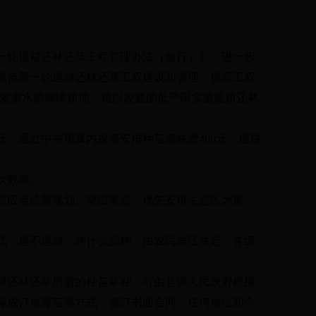
一轮退耕还林还草工程管理办法（暂行）》，进一步
规范新一轮退耕还林还草工程建设和管理，提高工程
灌溉水源保障耕地、难以改造的低产田实施退耕还林
元，通过中央预算内投资安排种苗造林费
400
元；退耕
次数额。
程应当统筹规划、突出重点。优先安排生态区为重
式，退不退耕，种什么品种，由农民自己决定。各级
耕还林还草所需的种苗草种，可由县级人民政府根据
标成订单育苗等方式，签订书面合同，任何单位和个