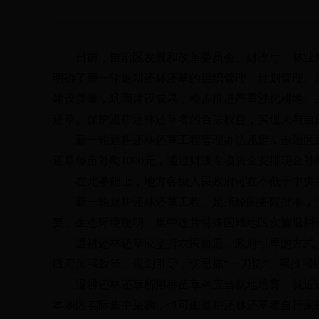
日前，自治区发展和改革委员会、财政厅、林业
明确了新一轮退耕还林还草的组织管理、计划管理、
建设质量，巩固建设成果，稳步推进严重沙化耕地、
还草。保护退耕还林还草者的合法权益，实现人与自
新一轮退耕还林还草工程管理办法规定，自治区
还草每亩补助
1000
元，通过财政专项资金安排现金补
在此基础上，地方各级人民政府可在不低于中央
新一轮退耕还林还草工程，是指经国务院批准，
要、生态环境脆弱、集中连片特殊困难地区实施退耕
退耕还林还草应坚持农民自愿，政府引导的方式
政府加强政策、规划引导，切忌搞“一刀切”、强推强
退耕还林还草所用种苗草种应当就地培育、就近
本地区实际集中采购，也可由退耕还林还草者自行采