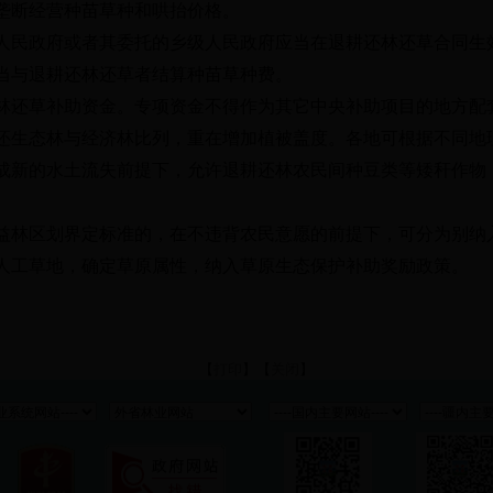
垄断经营种苗草种和哄抬价格。
人民政府或者其委托的乡级人民政府应当在退耕还林还草合同生
当与退耕还林还草者结算种苗草种费。
林还草补助资金。专项资金不得作为其它中央补助项目的地方配
还生态林与经济林比列，重在增加植被盖度。各地可根据不同地
成新的水土流失前提下，允许退耕还林农民间种豆类等矮秆作物
益林区划界定标准的，在不违背农民意愿的前提下，可分为别纳
人工草地，确定草原属性，纳入草原生态保护补助奖励政策。
【
打印
】【
关闭
】