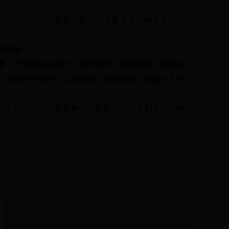
效时一次付清种苗草种费；对于集中采购种苗草种
套资金。
理，气候和立地条件，宜乔则乔、宜灌则灌、宜草则
，发展林下经济，以耕促抚，以耕促管。鼓励个人兴
入中央和地方财政森林生态效益补偿。未划入公益林