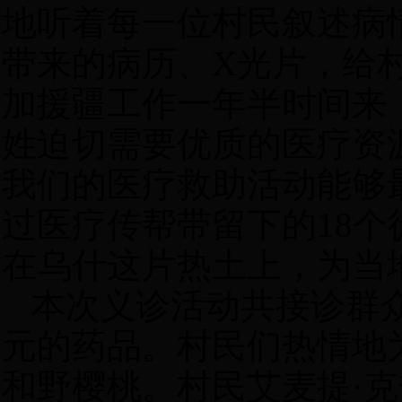
地听着每一位村民叙述病
带来的病历、
X
光片，给
加援疆工作一年半时间来
姓迫切需要优质的医疗资
我们的医疗救助活动能够
过医疗传帮带留下的
18
个
在乌什这片热土上，为当
本次义诊活动共接诊群
元的药品。村民们热情地
和野樱桃。村民艾麦提·