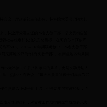
持会议，厅政治部主任燕伟、林科院党委书记阿力比
来，林业厅党委选派的
26
名支教干部，坚决贯彻自治
新疆社会稳定和长治久安总目标，在阿克苏市阿依库
优秀率
50%
。
2016-2018
年期满考核中，
26
名支教干部
被阿克苏地区评为
“
优秀支教干部
”
。在南疆地区幼儿国
仅自己无私捐助许多贫困家庭的儿童，更是发动身边人
儿童。热比亚
·
肉孜说：
“
每天早晨看到孩子们高高兴兴
工作虽然是给小孩子们上课，但是两年的支教经历，也
回表示热烈欢迎，对支教工作取得的优异成绩表示衷