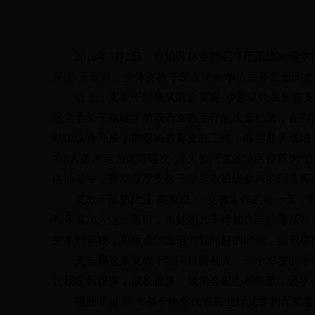
2018
年
7
月
2
日，自治区林业厅召开厅系统南疆学
亚提
·
玉素甫，全体支教干部及派出单位主要负责同志
会上，支教干部领队阿合买提
·
沙吾提代表所有支
区党委关于南疆学前双语支教工作的决策部署，在自
勒镇认真开展学前双语教育支教工作，取得显著成绩
中
8
人被评定为优秀等次，
5
人被阿克苏地区推荐为
“
语抽考中，有林业厅支教干部所教班级参与的阿依库
支教干部热比亚
·
肉孜说：
“
支教工作的每一天，
和亲属加入这一善行，当她的儿子得知自己的母亲在
的来到学校，用标准的国语向我问好的时候，我觉得
天东局选派支教干部阿拉腾别克，一个
33
岁的小
让我学到很多，成长很多。我学会耐心和细致，还学
祖丽菲娅
·
阿布都卡德尔代表林业厅党委和厅党委