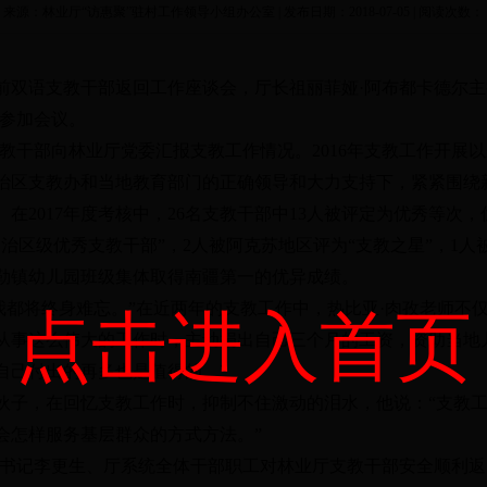
来源：林业厅“访惠聚”驻村工作领导小组办公室 | 发布日期：2018-07-05 | 阅读次数：
前双语支教干部返回工作座谈会，厅长祖丽菲娅
·
阿布都卡德尔主
参加会议。
教干部向林业厅党委汇报支教工作情况。
2016
年支教工作开展以
治区支教办和当地教育部门的正确领导和大力支持下，紧紧围绕
。在
2017
年度考核中，
26
名支教干部中
13
人被评定为优秀等次，
自治区级优秀支教干部
”
，
2
人被阿克苏地区评为
“
支教之星
”
，
1
人
勒镇幼儿园班级集体取得南疆第一的优异成绩。
我都将终身难忘。
”
在近两年的支教工作中，热比亚
·
肉孜老师不
点击进入首页
从事这么伟大的工作时，主动捐出自己三个月的工资，资助当地
自己付出的再多也是值得的。
”
伙子，在回忆支教工作时，抑制不住激动的泪水，他说：
“
支教
会怎样服务基层群众的方式方法。
”
书记李更生、厅系统全体干部职工对林业厅支教干部安全顺利返