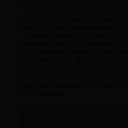
心祝贺，对支教干部派出单位的大力支持表示诚挚感
祖丽菲娅
·
阿布都卡德尔指出，两年支教工作就是
当中一笔宝贵的财富和最无悔的选择，大家的坚守、
现艰苦奋斗、无私奉献、爱岗敬业的新疆林业人精神
祖丽菲娅
·
阿布都卡德尔对支教干部做好今后工作
央权威和集中统一领导
,
深入学习贯彻落实党的十九大
总目标，在维护祖国统一和民族团结、反对民族分裂
党的政治纪律、组织纪律、廉洁纪律、群众纪律、工
面派
”
划清界限，根据巡视整改要求，彻底肃清林业
改成果。三是提升境界讲作风。要尽快转变角色投入
厚感情、对教育事业的热爱拼搏，带到本单位和本职
务实中再创更佳业绩。