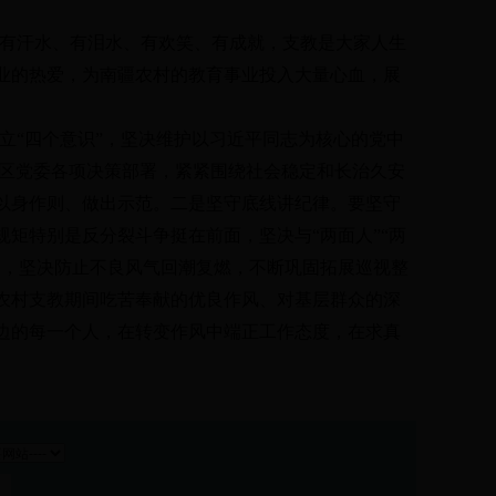
有汗水、有泪水、有欢笑、有成就，支教是大家人生
业的热爱，为南疆农村的教育事业投入大量心血，展
立
“
四个意识
”
，坚决维护以习近平同志为核心的党中
区党委各项决策部署，紧紧围绕社会稳定和长治久安
以身作则、做出示范。二是坚守底线讲纪律。要坚守
规矩特别是反分裂斗争挺在前面，坚决与
“
两面人
”“
两
起，坚决防止不良风气回潮复燃，不断巩固拓展巡视整
农村支教期间吃苦奉献的优良作风、对基层群众的深
边的每一个人，在转变作风中端正工作态度，在求真