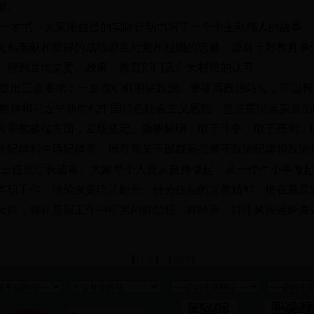
谢。
一本书，大家用自己的实际行动书写了一个个生动感人的故事，
无私奉献和取得的成绩源自对党和祖国的忠诚，源自于对教育事
，得到当地党委、政府、教育部门及广大村民的认可。
提出三点要求：一是旗帜鲜明讲政治。要提高政治站位，牢固树
精神和习近平新时代中国特色社会主义思想，坚决贯彻落实自治
和宗教极端方面，立场坚定、旗帜鲜明，敢于斗争、敢于亮剑，
作纪律和生活纪律等，所有党员干部都要把遵守政治纪律和政治
厅三任原厅长遗毒。大家每个人要从自身做起，从一件件小事做
本职工作，继续发扬吃苦耐劳、任劳任怨的支教精神，把在基层
岗位，将在基层工作中积累的好思想、好经验、好作风传递给身
【
打印
】【
关闭
】